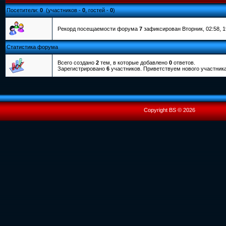
Посетители:
0
(участников -
0
, гостей -
0
)
Рекорд посещаемости форума
7
зафиксирован Вторник, 02:58, 1
Статистика форума
Всего создано
2
тем, в которые добавлено
0
ответов.
Зарегистрировано
6
участников. Приветствуем нового участник
Copyright BS © 2026