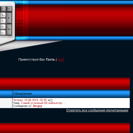
Приветствую Вас
Гость
|
RSS
Обновления
Четверг, 19.06.2014, 02:56
Тема:
Самый успешный БК компьютер ...
Сообщение от:
Sergey
[
Отметить все сообщения прочитанными
]