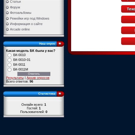
Статьи
Форум
Фотоальбомы
Ремейки игр под Windows
Информация о сайте
Arcade online
Наш опрос
Какая модель БК была у вас?
БК-0010
БК-0010-01
БК-0011
БК-0011М
Результаты
|
Архив опросов
Всего ответов:
96
Статистика
Онлайн всего:
1
Гостей:
1
Пользователей:
0