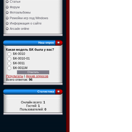
Статьи
Форум
Фотоальбомы
Ремейки игр под Windows
Информация о сайте
Arcade online
Наш опрос
Какая модель БК была у вас?
БК-0010
БК-0010-01
БК-0011
БК-0011М
Результаты
|
Архив опросов
Всего ответов:
96
Статистика
Онлайн всего:
1
Гостей:
1
Пользователей:
0