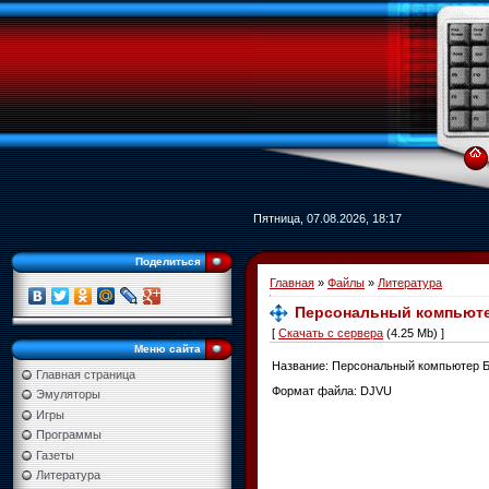
Пятница, 07.08.2026, 18:17
Поделиться
Главная
»
Файлы
»
Литература
Персональный компьютер
[
Скачать с сервера
(4.25 Mb) ]
Меню сайта
Название: Персональный компьютер БК
Главная страница
Формат файла: DJVU
Эмуляторы
Игры
Программы
Газеты
Литература