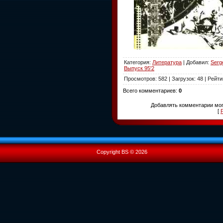
Категория
:
Литература
|
Добавил
:
Serg
Выпуск 95'2
Просмотров
:
582
|
Загрузок
:
48
|
Рейти
Всего комментариев
:
0
Добавлять комментарии мог
[
Copyright BS © 2026