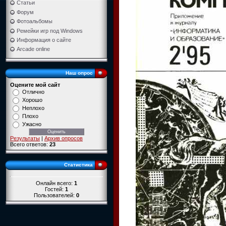
Статьи
Форум
Фотоальбомы
Ремейки игр под Windows
Информация о сайте
Arcade online
Наш опрос
Оцените мой сайт
Отлично
Хорошо
Неплохо
Плохо
Ужасно
Результаты
|
Архив опросов
Всего ответов:
23
Статистика
Онлайн всего:
1
Гостей:
1
Пользователей:
0