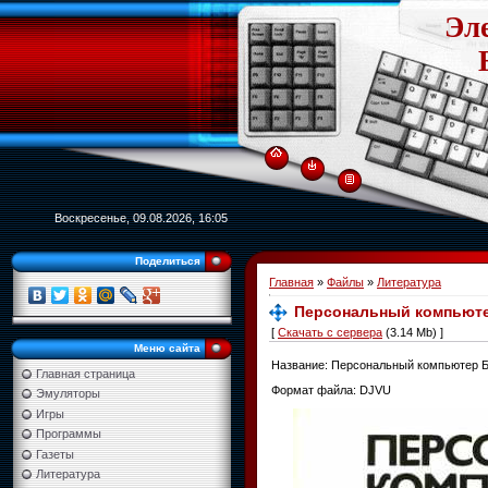
Эл
Воскресенье, 09.08.2026, 16:05
Поделиться
Главная
»
Файлы
»
Литература
Персональный компьютер
[
Скачать с сервера
(3.14 Mb) ]
Меню сайта
Название: Персональный компьютер БК
Главная страница
Формат файла: DJVU
Эмуляторы
Игры
Программы
Газеты
Литература